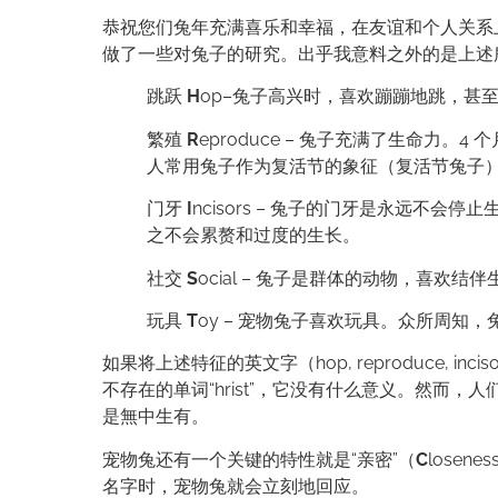
恭祝您们兔年充满喜乐和幸福，在友谊和个人关系
做了一些对兔子的研究。出乎我意料之外的是上述
跳跃
H
op–兔子高兴时，喜欢蹦蹦地跳，甚至
繁殖
R
eproduce – 兔子充满了生命力。
人常用兔子作为复活节的象征（复活节兔子
门牙
I
ncisors – 兔子的门牙是永远不
之不会累赘和过度的生长。
社交
S
ocial – 兔子是群体的动物，喜欢
玩具
T
oy – 宠物兔子喜欢玩具。众所周知
如果将上述特征的英文字（hop, reproduce, inc
不存在的单词“hrist”，它没有什么意义。然而
是無中生有。
宠物兔还有一个关键的特性就是“亲密”（
C
lose
名字时，宠物兔就会立刻地回应。