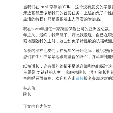
当我们在“hrist”字添加“C”时，这个没有意义的字
亲近基督应该是我们的首要任务，上述如兔子个性
生活的特权）只是紧跟着主人呼召的附加品。
我在2001年担任一家跨国保险公司的亚洲区总裁
年之久。最终，我降服了。藉此我发现，自己在职业生
紧地跟随我的主时，这些如兔子特性般的祝福就涌
亲爱的浸神朋友们，在兔年的开始之际，谨祝您们
您们在生活中紧紧地跟随基督的呼召，并藉着祂能够经
纸短话长，这有限的篇幅不足以详细和您们探讨这
主题是“勿错过的人生”，戴继宗院长（华神院长和
帝的呼召而蒙福。欢迎您点击
链接
报名参加这次的
林志伟
院长
正文内容为英文