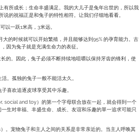
上有所成长；生命丰盛满足。我的大儿子是兔年出世的，所以我
所说的祝福正是和兔子的特性相符。让我们仔细地看看。
可以一跃1米高，3米远。
4 个月大的时候就可以开始繁殖，并且能够达到95% 的孕育能力。古
），因为兔子就是充满生命力的表征。
会停止生长的。因此，兔子必须不断持续地咀嚼以保持牙齿的锋利，使
结伴生活。孤独的兔子一般不能活太久。
，兔子喜欢追逐皮球享受其中乐趣。
isor, social and toy）的第一个字母联合放在一起，就会得到一个
，人们一生对幸福、丰盛生命、成长、友谊和乐趣的單一追求可能只
ness）。宠物兔子和主人之间的关系是非常亲近的。当主人呼唤其