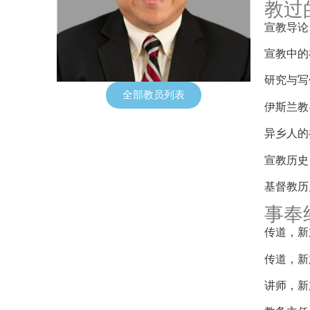
教过
宣教导论
宣教中的
研究与写
全部教员列表
伊斯兰教
异乡人的
宣教历史
基督教历
事奉
传道，新加
传道，新加
讲师，新