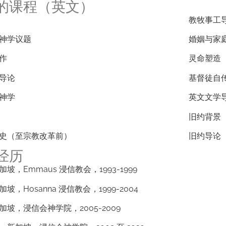
的课程（英文）
教牧事工
神学议题
婚姻与家
作
灵命塑造
导论
基督徒自
神学
英文文学
旧约背景
史（至宗教改革前）
旧约导论
经历
坡，Emmaus 浸信教会，1993-1999
坡，Hosanna 浸信教会，1999-2004
加坡，浸信会神学院，2005-2009